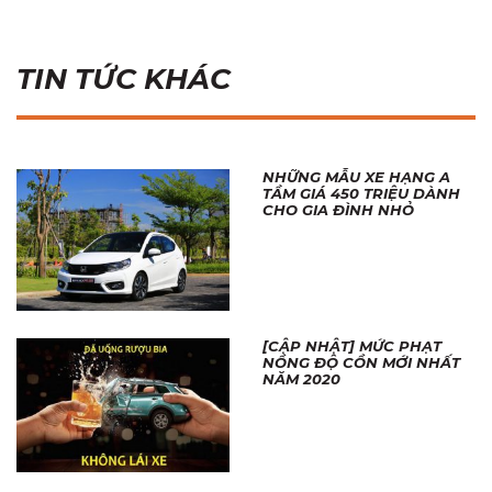
TIN TỨC KHÁC
NHỮNG MẪU XE HẠNG A
TẦM GIÁ 450 TRIỆU DÀNH
CHO GIA ĐÌNH NHỎ
[CẬP NHẬT] MỨC PHẠT
NỒNG ĐỘ CỒN MỚI NHẤT
NĂM 2020