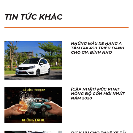
TIN TỨC KHÁC
NHỮNG MẪU XE HẠNG A
TẦM GIÁ 450 TRIỆU DÀNH
CHO GIA ĐÌNH NHỎ
[CẬP NHẬT] MỨC PHẠT
NỒNG ĐỘ CỒN MỚI NHẤT
NĂM 2020
DỊCH VỤ CHO THUÊ XE TẢI