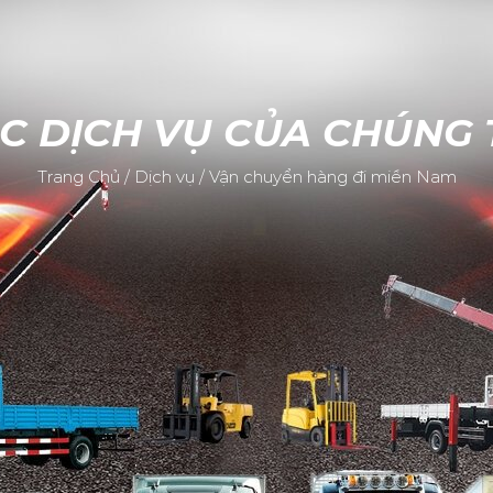
C DỊCH VỤ CỦA CHÚNG 
Trang Chủ
/
Dịch vụ
/
Vận chuyển hàng đi miền Nam