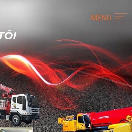
Trang Chủ
Giới thiệu về TNC
TÔI
Dịch Vụ Vận Tải
Download Form Mẫu
Tin tức và sự kiện
Đối tác
Liên hệ